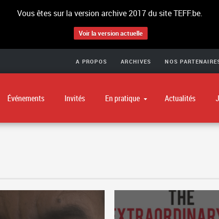
Vous êtes sur la version archive 2017 du site TEFF.be.
Voir la version actuelle
Ga
A PROPOS
ARCHIVES
NOS PARTENAIRE
Navigation principale
Événements
Invités
En pratique
Actualités
J
Billetterie
Le
Les lieux du festival
Le
Accessibilité
Loger sur place
otos Presse